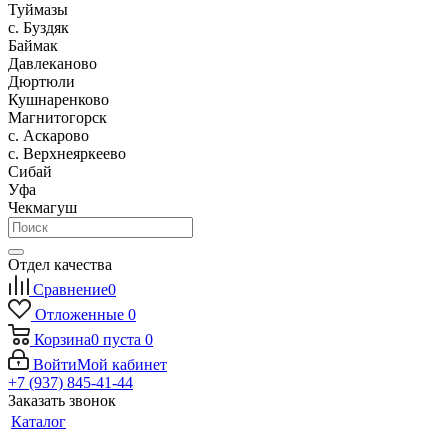
Туймазы
c. Буздяк
Баймак
Давлеканово
Дюртюли
Кушнаренково
Магнитогорск
с. Аскарово
с. Верхнеяркеево
Сибай
Уфа
Чекмагуш
Отдел качества
Сравнение
0
Отложенные
0
Корзина
0
пуста
0
Войти
Мой кабинет
+7 (937) 845-41-44
Заказать звонок
Каталог