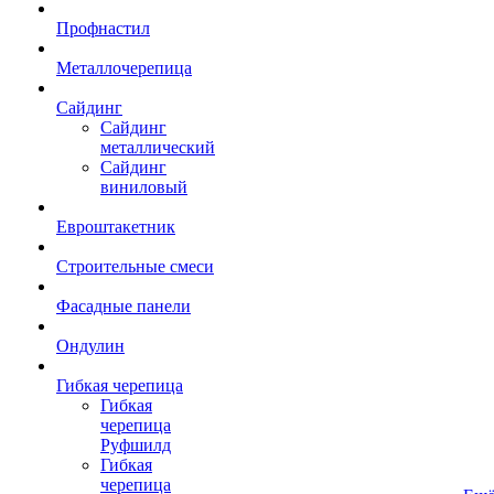
Профнастил
Металлочерепица
Сайдинг
Сайдинг
металлический
Сайдинг
виниловый
Евроштакетник
Строительные смеси
Фасадные панели
Ондулин
Гибкая черепица
Гибкая
черепица
Руфшилд
Гибкая
черепица