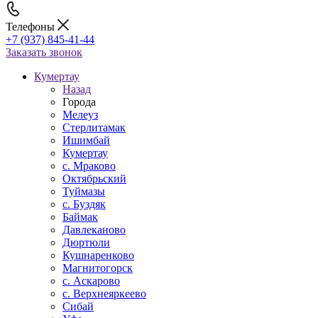
Телефоны
+7 (937) 845-41-44
Заказать звонок
Кумертау
Назад
Города
Мелеуз
Стерлитамак
Ишимбай
Кумертау
c. Мраково
Октябрьский
Туймазы
c. Буздяк
Баймак
Давлеканово
Дюртюли
Кушнаренково
Магнитогорск
с. Аскарово
с. Верхнеяркеево
Сибай