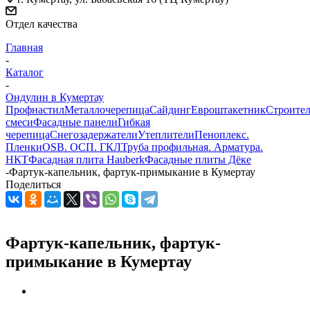
Отдел качества
Главная
-
Каталог
-
Ондулин в Кумертау
Профнастил
Металлочерепица
Сайдинг
Евроштакетник
Строите
смеси
Фасадные панели
Гибкая
черепица
Снегозадержатели
Утеплители
Пеноплекс.
Пленки
OSB. ОСП. ГКЛ
Труба профильная. Арматура.
НКТ
Фасадная плита Hauberk
Фасадные плиты Дёке
-
Фартук-капельник, фартук-примыкание в Кумертау
Поделиться
Фартук-капельник, фартук-
примыкание в Кумертау