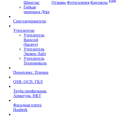
Ещ
Шинглас
Отзывы
Фотогалерея
Контакты
Гибкая
черепица Дёке
Снегозадержатели
Утеплители
Утеплитель
Baswool
(Басвул)
Утеплитель
Эковер Лайт
Утеплитель
Технониколь
Пеноплекс. Пленки
OSB. ОСП. ГКЛ
Труба профильная.
Арматура. НКТ
Фасадная плита
Hauberk