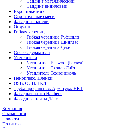
Сайдинг металлический
Сайдинг виниловый
Евроштакетник
Строительные смеси
Фасадные панели
Ондулин
Гибкая черепица
Гибкая черепица Руфшилд
Гибкая черепица Шинглас
Гибкая черепица Дёке
Снегозадержатели
Утеплители
Утеплитель Baswool (Басвул)
Утеплитель Эковер Лайт
Утеплитель Технониколь
Пеноплекс. Пленки
OSB. ОСП. ГКЛ
Труба профильная. Арматура. НКТ
Фасадная плита Hauberk
Фасадные плиты Дёке
Компания
О компании
Новости
Политика