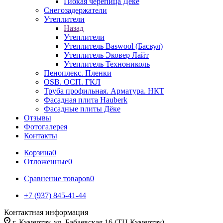
Гибкая черепица Дёке
Снегозадержатели
Утеплители
Назад
Утеплители
Утеплитель Baswool (Басвул)
Утеплитель Эковер Лайт
Утеплитель Технониколь
Пеноплекс. Пленки
OSB. ОСП. ГКЛ
Труба профильная. Арматура. НКТ
Фасадная плита Hauberk
Фасадные плиты Дёке
Отзывы
Фотогалерея
Контакты
Корзина
0
Отложенные
0
Сравнение товаров
0
+7 (937) 845-41-44
Контактная информация
г. Кумертау, ул. Бабаевская 16 (ТЦ Кумертау)