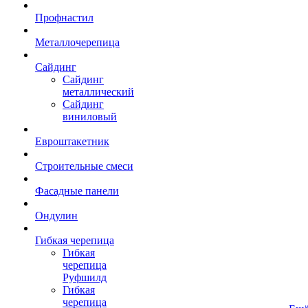
Профнастил
Металлочерепица
Сайдинг
Сайдинг
металлический
Сайдинг
виниловый
Евроштакетник
Строительные смеси
Фасадные панели
Ондулин
Гибкая черепица
Гибкая
черепица
Руфшилд
Гибкая
черепица