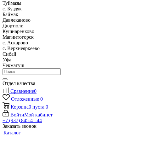
Туймазы
c. Буздяк
Баймак
Давлеканово
Дюртюли
Кушнаренково
Магнитогорск
с. Аскарово
с. Верхнеяркеево
Сибай
Уфа
Чекмагуш
Отдел качества
Сравнение
0
Отложенные
0
Корзина
0
пуста
0
Войти
Мой кабинет
+7 (937) 845-41-44
Заказать звонок
Каталог