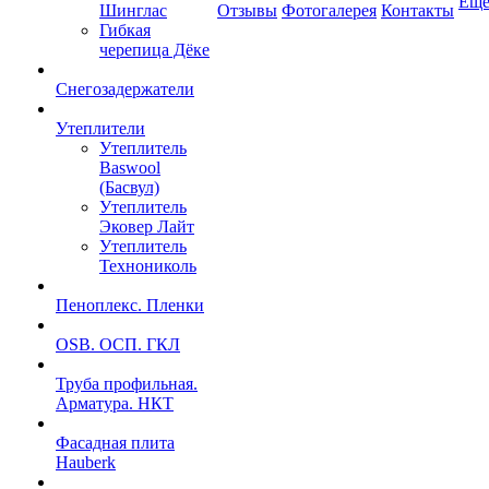
Ещ
Шинглас
Отзывы
Фотогалерея
Контакты
Гибкая
черепица Дёке
Снегозадержатели
Утеплители
Утеплитель
Baswool
(Басвул)
Утеплитель
Эковер Лайт
Утеплитель
Технониколь
Пеноплекс. Пленки
OSB. ОСП. ГКЛ
Труба профильная.
Арматура. НКТ
Фасадная плита
Hauberk