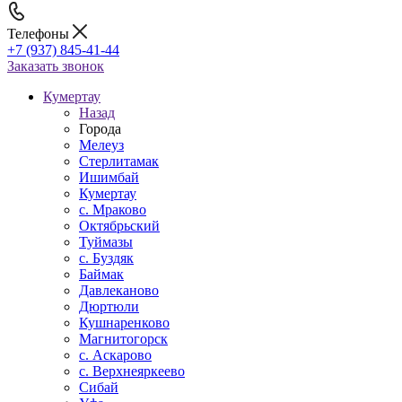
Телефоны
+7 (937) 845-41-44
Заказать звонок
Кумертау
Назад
Города
Мелеуз
Стерлитамак
Ишимбай
Кумертау
c. Мраково
Октябрьский
Туймазы
c. Буздяк
Баймак
Давлеканово
Дюртюли
Кушнаренково
Магнитогорск
с. Аскарово
с. Верхнеяркеево
Сибай