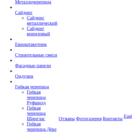
Металлочерепица
Сайдинг
Сайдинг
металлический
Сайдинг
виниловый
Евроштакетник
Строительные смеси
Фасадные панели
Ондулин
Гибкая черепица
Гибкая
черепица
Руфшилд
Гибкая
черепица
Ещ
Шинглас
Отзывы
Фотогалерея
Контакты
Гибкая
черепица Дёке