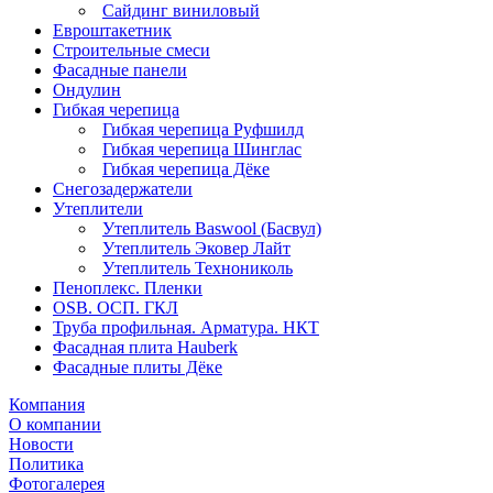
Сайдинг виниловый
Евроштакетник
Строительные смеси
Фасадные панели
Ондулин
Гибкая черепица
Гибкая черепица Руфшилд
Гибкая черепица Шинглас
Гибкая черепица Дёке
Снегозадержатели
Утеплители
Утеплитель Baswool (Басвул)
Утеплитель Эковер Лайт
Утеплитель Технониколь
Пеноплекс. Пленки
OSB. ОСП. ГКЛ
Труба профильная. Арматура. НКТ
Фасадная плита Hauberk
Фасадные плиты Дёке
Компания
О компании
Новости
Политика
Фотогалерея