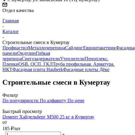
Отдел качества
Главная
-
Каталог
-
Строительные смеси в Кумертау
Профнастил
Металлочерепица
Сайдинг
Евроштакетник
Фасадны
панели
Ондулин
Гибкая
черепица
Снегозадержатели
Утеплители
Пеноплекс.
Пленки
OSB. ОСП. ГКЛ
Труба профильная. Арматура.
НКТ
Фасадная плита Hauberk
Фасадные плиты Дёке
Строительные смеси в Кумертау
Фильтр
По популярности
По алфавиту
По цене
Быстрый просмотр
Цемент Хайдельберг М500 25 кг в Кумертау
от
185
₽
/шт
-
+