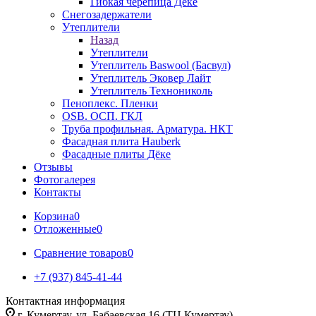
Гибкая черепица Дёке
Снегозадержатели
Утеплители
Назад
Утеплители
Утеплитель Baswool (Басвул)
Утеплитель Эковер Лайт
Утеплитель Технониколь
Пеноплекс. Пленки
OSB. ОСП. ГКЛ
Труба профильная. Арматура. НКТ
Фасадная плита Hauberk
Фасадные плиты Дёке
Отзывы
Фотогалерея
Контакты
Корзина
0
Отложенные
0
Сравнение товаров
0
+7 (937) 845-41-44
Контактная информация
г. Кумертау, ул. Бабаевская 16 (ТЦ Кумертау)