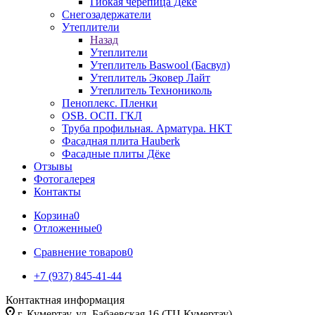
Гибкая черепица Дёке
Снегозадержатели
Утеплители
Назад
Утеплители
Утеплитель Baswool (Басвул)
Утеплитель Эковер Лайт
Утеплитель Технониколь
Пеноплекс. Пленки
OSB. ОСП. ГКЛ
Труба профильная. Арматура. НКТ
Фасадная плита Hauberk
Фасадные плиты Дёке
Отзывы
Фотогалерея
Контакты
Корзина
0
Отложенные
0
Сравнение товаров
0
+7 (937) 845-41-44
Контактная информация
г. Кумертау, ул. Бабаевская 16 (ТЦ Кумертау)