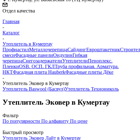
Отдел качества
Главная
-
Каталог
-
Утеплитель в Кумертау
Профнастил
Металлочерепица
Сайдинг
Евроштакетник
Строите
смеси
Фасадные панели
Ондулин
Гибкая
черепица
Снегозадержатели
Утеплители
Пеноплекс.
Пленки
OSB. ОСП. ГКЛ
Труба профильная. Арматура.
НКТ
Фасадная плита Hauberk
Фасадные плиты Дёке
-
Утеплитель Эковер в Кумертау
Утеплитель Baswool (Басвул)
Утеплитель Технониколь
Утеплитель Эковер в Кумертау
Фильтр
По популярности
По алфавиту
По цене
Быстрый просмотр
Утеплитель Эковер Лайт в Кумертау