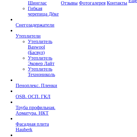
Ещ
Шинглас
Отзывы
Фотогалерея
Контакты
Гибкая
черепица Дёке
Снегозадержатели
Утеплители
Утеплитель
Baswool
(Басвул)
Утеплитель
Эковер Лайт
Утеплитель
Технониколь
Пеноплекс. Пленки
OSB. ОСП. ГКЛ
Труба профильная.
Арматура. НКТ
Фасадная плита
Hauberk