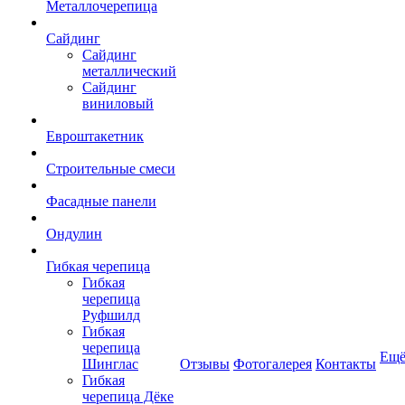
Металлочерепица
Сайдинг
Сайдинг
металлический
Сайдинг
виниловый
Евроштакетник
Строительные смеси
Фасадные панели
Ондулин
Гибкая черепица
Гибкая
черепица
Руфшилд
Гибкая
черепица
Ещ
Шинглас
Отзывы
Фотогалерея
Контакты
Гибкая
черепица Дёке