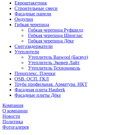
Евроштакетник
Строительные смеси
Фасадные панели
Ондулин
Гибкая черепица
Гибкая черепица Руфшилд
Гибкая черепица Шинглас
Гибкая черепица Дёке
Снегозадержатели
Утеплители
Утеплитель Baswool (Басвул)
Утеплитель Эковер Лайт
Утеплитель Технониколь
Пеноплекс. Пленки
OSB. ОСП. ГКЛ
Труба профильная. Арматура. НКТ
Фасадная плита Hauberk
Фасадные плиты Дёке
Компания
О компании
Новости
Политика
Фотогалерея