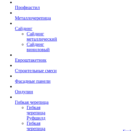
Профнастил
Металлочерепица
Сайдинг
Сайдинг
металлический
Сайдинг
виниловый
Евроштакетник
Строительные смеси
Фасадные панели
Ондулин
Гибкая черепица
Гибкая
черепица
Руфшилд
Гибкая
черепица