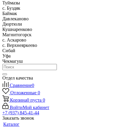
Туймазы
c. Буздяк
Баймак
Давлеканово
Дюртюли
Кушнаренково
Магнитогорск
с. Аскарово
с. Верхнеяркеево
Сибай
Уфа
Чекмагуш
Отдел качества
Сравнение
0
Отложенные
0
Корзина
0
пуста
0
Войти
Мой кабинет
+7 (937) 845-41-44
Заказать звонок
Каталог