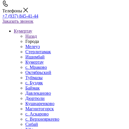
Телефоны
+7 (937) 845-41-44
Заказать звонок
Кумертау
Назад
Города
Мелеуз
Стерлитамак
Ишимбай
Кумертау
c. Мраково
Октябрьский
Туймазы
c. Буздяк
Баймак
Давлеканово
Дюртюли
Кушнаренково
Магнитогорск
с. Аскарово
с. Верхнеяркеево
Сибай