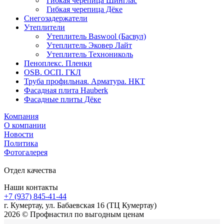
Гибкая черепица Шинглас
Гибкая черепица Дёке
Снегозадержатели
Утеплители
Утеплитель Baswool (Басвул)
Утеплитель Эковер Лайт
Утеплитель Технониколь
Пеноплекс. Пленки
OSB. ОСП. ГКЛ
Труба профильная. Арматура. НКТ
Фасадная плита Hauberk
Фасадные плиты Дёке
Компания
О компании
Новости
Политика
Фотогалерея
Отдел качества
Наши контакты
+7 (937) 845-41-44
г. Кумертау, ул. Бабаевская 16 (ТЦ Кумертау)
2026 © Профнастил по выгодным ценам