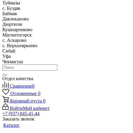
Туймазы
c. Буздяк
Баймак
Давлеканово
Дюртюли
Кушнаренково
Магнитогорск
с. Аскарово
с. Верхнеяркеево
Сибай
Уфа
Чекмагуш
Отдел качества
Сравнение
0
Отложенные
0
Корзина
0
пуста
0
Войти
Мой кабинет
+7 (937) 845-41-44
Заказать звонок
Каталог