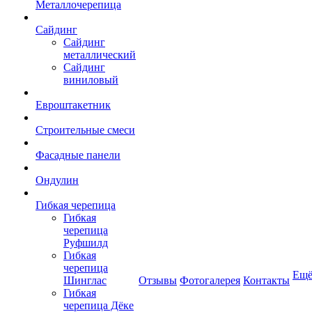
Металлочерепица
Сайдинг
Сайдинг
металлический
Сайдинг
виниловый
Евроштакетник
Строительные смеси
Фасадные панели
Ондулин
Гибкая черепица
Гибкая
черепица
Руфшилд
Гибкая
черепица
Ещ
Шинглас
Отзывы
Фотогалерея
Контакты
Гибкая
черепица Дёке