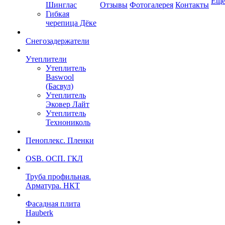
Ещ
Шинглас
Отзывы
Фотогалерея
Контакты
Гибкая
черепица Дёке
Снегозадержатели
Утеплители
Утеплитель
Baswool
(Басвул)
Утеплитель
Эковер Лайт
Утеплитель
Технониколь
Пеноплекс. Пленки
OSB. ОСП. ГКЛ
Труба профильная.
Арматура. НКТ
Фасадная плита
Hauberk