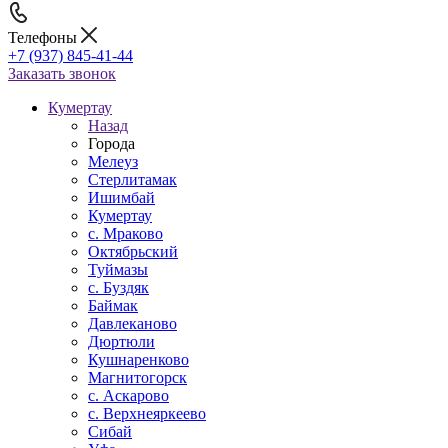
Телефоны
+7 (937) 845-41-44
Заказать звонок
Кумертау
Назад
Города
Мелеуз
Стерлитамак
Ишимбай
Кумертау
c. Мраково
Октябрьский
Туймазы
c. Буздяк
Баймак
Давлеканово
Дюртюли
Кушнаренково
Магнитогорск
с. Аскарово
с. Верхнеяркеево
Сибай