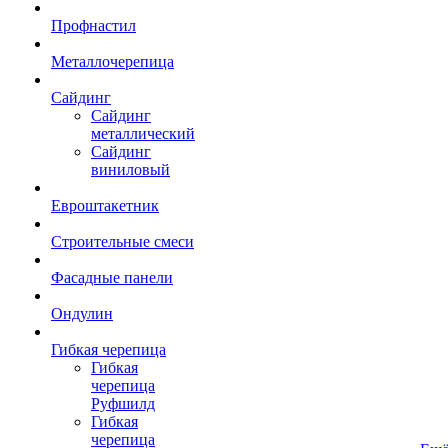
Профнастил
Металлочерепица
Сайдинг
Сайдинг
металлический
Сайдинг
виниловый
Евроштакетник
Строительные смеси
Фасадные панели
Ондулин
Гибкая черепица
Гибкая
черепица
Руфшилд
Гибкая
черепица