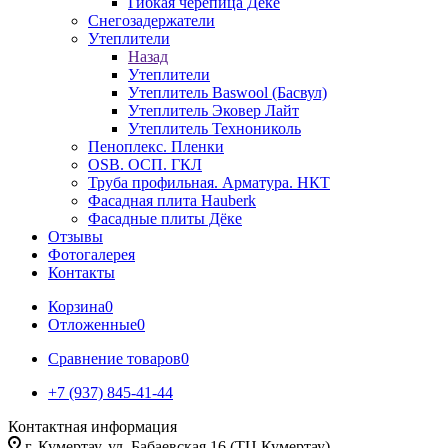
Гибкая черепица Дёке
Снегозадержатели
Утеплители
Назад
Утеплители
Утеплитель Baswool (Басвул)
Утеплитель Эковер Лайт
Утеплитель Технониколь
Пеноплекс. Пленки
OSB. ОСП. ГКЛ
Труба профильная. Арматура. НКТ
Фасадная плита Hauberk
Фасадные плиты Дёке
Отзывы
Фотогалерея
Контакты
Корзина
0
Отложенные
0
Сравнение товаров
0
+7 (937) 845-41-44
Контактная информация
г. Кумертау, ул. Бабаевская 16 (ТЦ Кумертау)