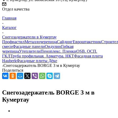
Отдел качества
Главная
-
Каталог
-
Снегозадержатели в Кумертау
Профнастил
Металлочерепица
Сайдинг
Евроштакетник
Строите
смеси
Фасадные панели
Ондулин
Гибкая
черепица
Утеплители
Пеноплекс. Пленки
OSB. ОСП.
ГКЛ
Труба профильная. Арматура. НКТ
Фасадная плита
Hauberk
Фасадные плиты Дёке
-
Снегозадержатель BORGE 3 м в Кумертау
Поделиться
Снегозадержатель BORGE 3 м в
Кумертау