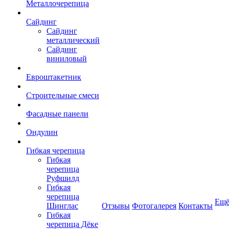
Металлочерепица
Сайдинг
Сайдинг
металлический
Сайдинг
виниловый
Евроштакетник
Строительные смеси
Фасадные панели
Ондулин
Гибкая черепица
Гибкая
черепица
Руфшилд
Гибкая
черепица
Ещ
Шинглас
Отзывы
Фотогалерея
Контакты
Гибкая
черепица Дёке