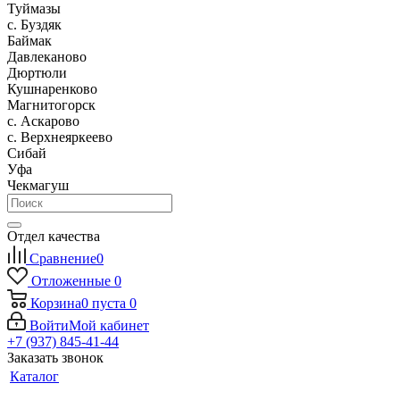
Туймазы
c. Буздяк
Баймак
Давлеканово
Дюртюли
Кушнаренково
Магнитогорск
с. Аскарово
с. Верхнеяркеево
Сибай
Уфа
Чекмагуш
Отдел качества
Сравнение
0
Отложенные
0
Корзина
0
пуста
0
Войти
Мой кабинет
+7 (937) 845-41-44
Заказать звонок
Каталог