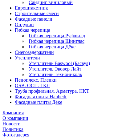
Сайдинг виниловый
Евроштакетник
Строительные смеси
Фасадные панели
Ондулин
Гибкая черепица
Гибкая черепица Руфшилд
Гибкая черепица Шинглас
Гибкая черепица Дёке
Снегозадержатели
Утеплители
Утеплитель Baswool (Басвул)
Утеплитель Эковер Лайт
Утеплитель Технониколь
Пеноплекс. Пленки
OSB. ОСП. ГКЛ
Труба профильная. Арматура. НКТ
Фасадная плита Hauberk
Фасадные плиты Дёке
Компания
О компании
Новости
Политика
Фотогалерея