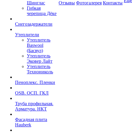
Ещ
Шинглас
Отзывы
Фотогалерея
Контакты
Гибкая
черепица Дёке
Снегозадержатели
Утеплители
Утеплитель
Baswool
(Басвул)
Утеплитель
Эковер Лайт
Утеплитель
Технониколь
Пеноплекс. Пленки
OSB. ОСП. ГКЛ
Труба профильная.
Арматура. НКТ
Фасадная плита
Hauberk