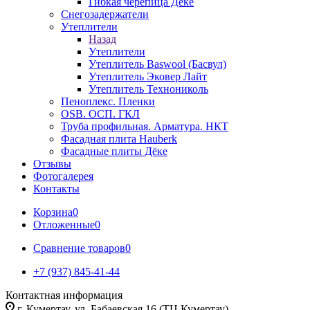
Гибкая черепица Дёке
Снегозадержатели
Утеплители
Назад
Утеплители
Утеплитель Baswool (Басвул)
Утеплитель Эковер Лайт
Утеплитель Технониколь
Пеноплекс. Пленки
OSB. ОСП. ГКЛ
Труба профильная. Арматура. НКТ
Фасадная плита Hauberk
Фасадные плиты Дёке
Отзывы
Фотогалерея
Контакты
Корзина
0
Отложенные
0
Сравнение товаров
0
+7 (937) 845-41-44
Контактная информация
г. Кумертау, ул. Бабаевская 16 (ТЦ Кумертау)