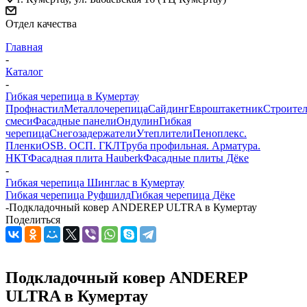
Отдел качества
Главная
-
Каталог
-
Гибкая черепица в Кумертау
Профнастил
Металлочерепица
Сайдинг
Евроштакетник
Строите
смеси
Фасадные панели
Ондулин
Гибкая
черепица
Снегозадержатели
Утеплители
Пеноплекс.
Пленки
OSB. ОСП. ГКЛ
Труба профильная. Арматура.
НКТ
Фасадная плита Hauberk
Фасадные плиты Дёке
-
Гибкая черепица Шинглас в Кумертау
Гибкая черепица Руфшилд
Гибкая черепица Дёке
-
Подкладочный ковер ANDEREP ULTRA в Кумертау
Поделиться
Подкладочный ковер ANDEREP
ULTRA в Кумертау