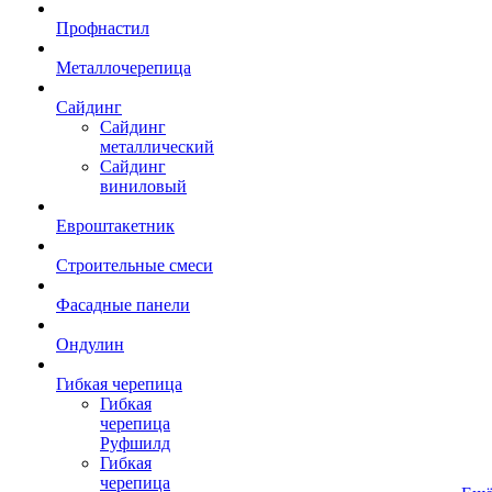
Профнастил
Металлочерепица
Сайдинг
Сайдинг
металлический
Сайдинг
виниловый
Евроштакетник
Строительные смеси
Фасадные панели
Ондулин
Гибкая черепица
Гибкая
черепица
Руфшилд
Гибкая
черепица