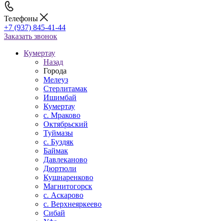
Телефоны
+7 (937) 845-41-44
Заказать звонок
Кумертау
Назад
Города
Мелеуз
Стерлитамак
Ишимбай
Кумертау
c. Мраково
Октябрьский
Туймазы
c. Буздяк
Баймак
Давлеканово
Дюртюли
Кушнаренково
Магнитогорск
с. Аскарово
с. Верхнеяркеево
Сибай