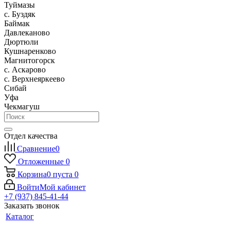
Туймазы
c. Буздяк
Баймак
Давлеканово
Дюртюли
Кушнаренково
Магнитогорск
с. Аскарово
с. Верхнеяркеево
Сибай
Уфа
Чекмагуш
Отдел качества
Сравнение
0
Отложенные
0
Корзина
0
пуста
0
Войти
Мой кабинет
+7 (937) 845-41-44
Заказать звонок
Каталог