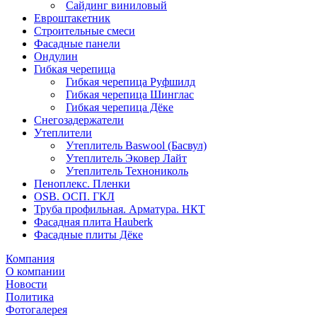
Сайдинг виниловый
Евроштакетник
Строительные смеси
Фасадные панели
Ондулин
Гибкая черепица
Гибкая черепица Руфшилд
Гибкая черепица Шинглас
Гибкая черепица Дёке
Снегозадержатели
Утеплители
Утеплитель Baswool (Басвул)
Утеплитель Эковер Лайт
Утеплитель Технониколь
Пеноплекс. Пленки
OSB. ОСП. ГКЛ
Труба профильная. Арматура. НКТ
Фасадная плита Hauberk
Фасадные плиты Дёке
Компания
О компании
Новости
Политика
Фотогалерея