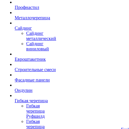
Профнастил
Металлочерепица
Сайдинг
Сайдинг
металлический
Сайдинг
виниловый
Евроштакетник
Строительные смеси
Фасадные панели
Ондулин
Гибкая черепица
Гибкая
черепица
Руфшилд
Гибкая
черепица