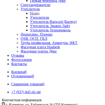
Гибкая черепица Дёке
Снегозадержатели
Утеплители
Назад
Утеплители
Утеплитель Baswool (Басвул)
Утеплитель Эковер Лайт
Утеплитель Технониколь
Пеноплекс. Пленки
OSB. ОСП. ГКЛ
Труба профильная. Арматура. НКТ
Фасадная плита Hauberk
Фасадные плиты Дёке
Отзывы
Фотогалерея
Контакты
Корзина
0
Отложенные
0
Сравнение товаров
0
+7 (937) 845-41-44
Контактная информация
г. Кумертау, ул. Бабаевская 16 (ТЦ Кумертау)