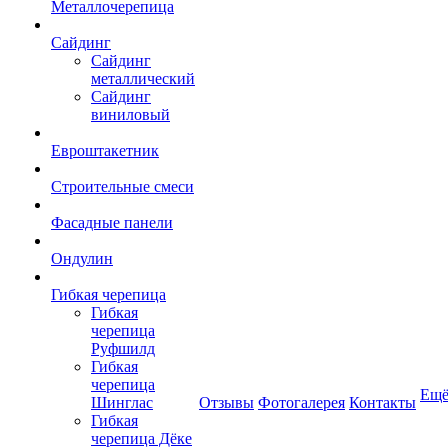
Металлочерепица
Сайдинг
Сайдинг
металлический
Сайдинг
виниловый
Евроштакетник
Строительные смеси
Фасадные панели
Ондулин
Гибкая черепица
Гибкая
черепица
Руфшилд
Гибкая
черепица
Ещ
Шинглас
Отзывы
Фотогалерея
Контакты
Гибкая
черепица Дёке