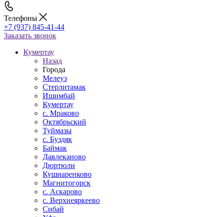
Телефоны
+7 (937) 845-41-44
Заказать звонок
Кумертау
Назад
Города
Мелеуз
Стерлитамак
Ишимбай
Кумертау
c. Мраково
Октябрьский
Туймазы
c. Буздяк
Баймак
Давлеканово
Дюртюли
Кушнаренково
Магнитогорск
с. Аскарово
с. Верхнеяркеево
Сибай