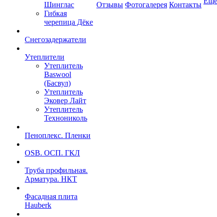
Ещ
Шинглас
Отзывы
Фотогалерея
Контакты
Гибкая
черепица Дёке
Снегозадержатели
Утеплители
Утеплитель
Baswool
(Басвул)
Утеплитель
Эковер Лайт
Утеплитель
Технониколь
Пеноплекс. Пленки
OSB. ОСП. ГКЛ
Труба профильная.
Арматура. НКТ
Фасадная плита
Hauberk