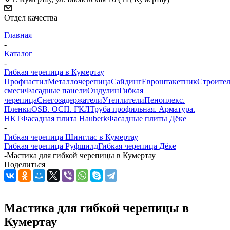
Отдел качества
Главная
-
Каталог
-
Гибкая черепица в Кумертау
Профнастил
Металлочерепица
Сайдинг
Евроштакетник
Строите
смеси
Фасадные панели
Ондулин
Гибкая
черепица
Снегозадержатели
Утеплители
Пеноплекс.
Пленки
OSB. ОСП. ГКЛ
Труба профильная. Арматура.
НКТ
Фасадная плита Hauberk
Фасадные плиты Дёке
-
Гибкая черепица Шинглас в Кумертау
Гибкая черепица Руфшилд
Гибкая черепица Дёке
-
Мастика для гибкой черепицы в Кумертау
Поделиться
Мастика для гибкой черепицы в
Кумертау