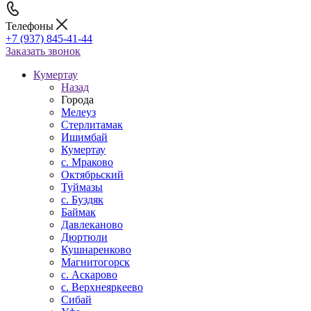
Телефоны
+7 (937) 845-41-44
Заказать звонок
Кумертау
Назад
Города
Мелеуз
Стерлитамак
Ишимбай
Кумертау
c. Мраково
Октябрьский
Туймазы
c. Буздяк
Баймак
Давлеканово
Дюртюли
Кушнаренково
Магнитогорск
с. Аскарово
с. Верхнеяркеево
Сибай