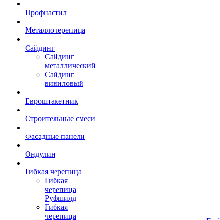
Профнастил
Металлочерепица
Сайдинг
Сайдинг
металлический
Сайдинг
виниловый
Евроштакетник
Строительные смеси
Фасадные панели
Ондулин
Гибкая черепица
Гибкая
черепица
Руфшилд
Гибкая
черепица