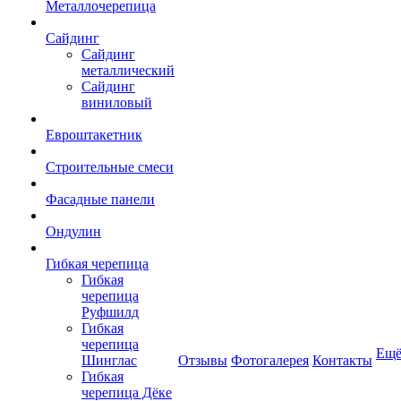
Металлочерепица
Сайдинг
Сайдинг
металлический
Сайдинг
виниловый
Евроштакетник
Строительные смеси
Фасадные панели
Ондулин
Гибкая черепица
Гибкая
черепица
Руфшилд
Гибкая
черепица
Ещ
Шинглас
Отзывы
Фотогалерея
Контакты
Гибкая
черепица Дёке