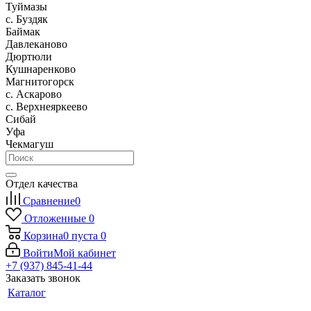
Туймазы
c. Буздяк
Баймак
Давлеканово
Дюртюли
Кушнаренково
Магнитогорск
с. Аскарово
с. Верхнеяркеево
Сибай
Уфа
Чекмагуш
Отдел качества
Сравнение
0
Отложенные
0
Корзина
0
пуста
0
Войти
Мой кабинет
+7 (937) 845-41-44
Заказать звонок
Каталог