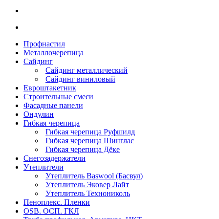
Профнастил
Металлочерепица
Сайдинг
Сайдинг металлический
Сайдинг виниловый
Евроштакетник
Строительные смеси
Фасадные панели
Ондулин
Гибкая черепица
Гибкая черепица Руфшилд
Гибкая черепица Шинглас
Гибкая черепица Дёке
Снегозадержатели
Утеплители
Утеплитель Baswool (Басвул)
Утеплитель Эковер Лайт
Утеплитель Технониколь
Пеноплекс. Пленки
OSB. ОСП. ГКЛ