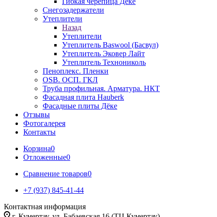
Гибкая черепица Дёке
Снегозадержатели
Утеплители
Назад
Утеплители
Утеплитель Baswool (Басвул)
Утеплитель Эковер Лайт
Утеплитель Технониколь
Пеноплекс. Пленки
OSB. ОСП. ГКЛ
Труба профильная. Арматура. НКТ
Фасадная плита Hauberk
Фасадные плиты Дёке
Отзывы
Фотогалерея
Контакты
Корзина
0
Отложенные
0
Сравнение товаров
0
+7 (937) 845-41-44
Контактная информация
г. Кумертау, ул. Бабаевская 16 (ТЦ Кумертау)