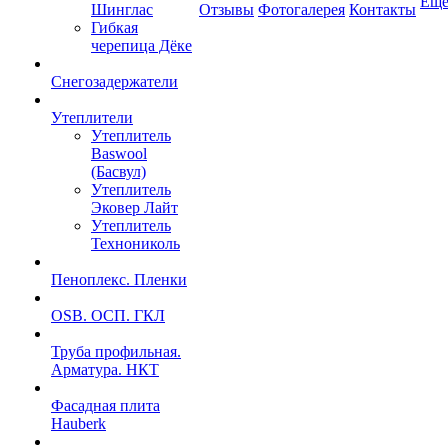
Ещ
Шинглас
Отзывы
Фотогалерея
Контакты
Гибкая
черепица Дёке
Снегозадержатели
Утеплители
Утеплитель
Baswool
(Басвул)
Утеплитель
Эковер Лайт
Утеплитель
Технониколь
Пеноплекс. Пленки
OSB. ОСП. ГКЛ
Труба профильная.
Арматура. НКТ
Фасадная плита
Hauberk