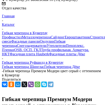
Отдел качества
Главная
-
Каталог
-
Гибкая черепица в Кумертау
Профнастил
Металлочерепица
Сайдинг
Евроштакетник
Строите
смеси
Фасадные панели
Ондулин
Гибкая
черепица
Снегозадержатели
Утеплители
Пеноплекс.
Пленки
OSB. ОСП. ГКЛ
Труба профильная. Арматура.
НКТ
Фасадная плита Hauberk
Фасадные плиты Дёке
-
Гибкая черепица Руфшилд в Кумертау
Гибкая черепица Шинглас
Гибкая черепица Дёке
-
Гибкая черепица Премиум Модерн цвет серый с оттенением
в Кумертау
Поделиться
Гибкая черепица Премиум Модерн