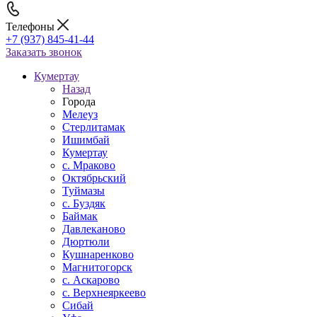
Телефоны
+7 (937) 845-41-44
Заказать звонок
Кумертау
Назад
Города
Мелеуз
Стерлитамак
Ишимбай
Кумертау
c. Мраково
Октябрьский
Туймазы
c. Буздяк
Баймак
Давлеканово
Дюртюли
Кушнаренково
Магнитогорск
с. Аскарово
с. Верхнеяркеево
Сибай