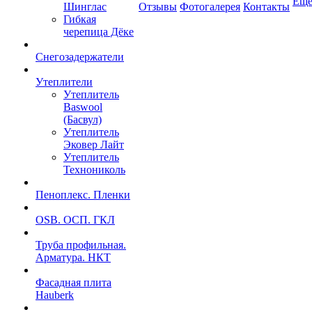
Ещ
Шинглас
Отзывы
Фотогалерея
Контакты
Гибкая
черепица Дёке
Снегозадержатели
Утеплители
Утеплитель
Baswool
(Басвул)
Утеплитель
Эковер Лайт
Утеплитель
Технониколь
Пеноплекс. Пленки
OSB. ОСП. ГКЛ
Труба профильная.
Арматура. НКТ
Фасадная плита
Hauberk