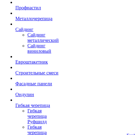
Профнастил
Металлочерепица
Сайдинг
Сайдинг
металлический
Сайдинг
виниловый
Евроштакетник
Строительные смеси
Фасадные панели
Ондулин
Гибкая черепица
Гибкая
черепица
Руфшилд
Гибкая
черепица