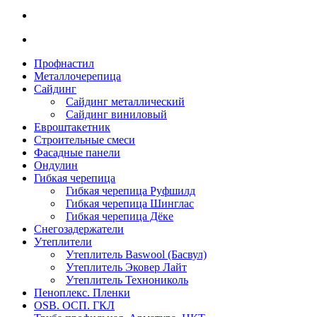
Профнастил
Металлочерепица
Сайдинг
Сайдинг металлический
Сайдинг виниловый
Евроштакетник
Строительные смеси
Фасадные панели
Ондулин
Гибкая черепица
Гибкая черепица Руфшилд
Гибкая черепица Шинглас
Гибкая черепица Дёке
Снегозадержатели
Утеплители
Утеплитель Baswool (Басвул)
Утеплитель Эковер Лайт
Утеплитель Технониколь
Пеноплекс. Пленки
OSB. ОСП. ГКЛ