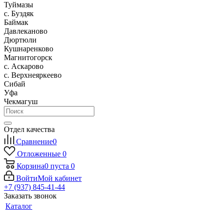
Туймазы
c. Буздяк
Баймак
Давлеканово
Дюртюли
Кушнаренково
Магнитогорск
с. Аскарово
с. Верхнеяркеево
Сибай
Уфа
Чекмагуш
Отдел качества
Сравнение
0
Отложенные
0
Корзина
0
пуста
0
Войти
Мой кабинет
+7 (937) 845-41-44
Заказать звонок
Каталог