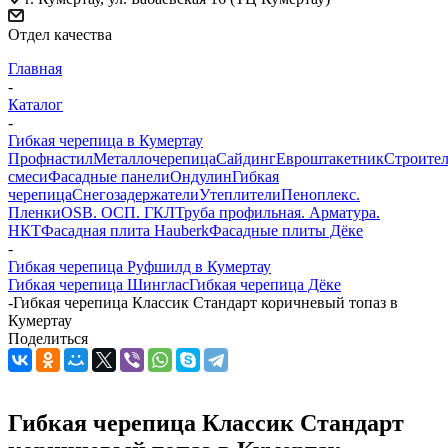
Отдел качества
Главная
-
Каталог
-
Гибкая черепица в Кумертау
Профнастил
Металлочерепица
Сайдинг
Евроштакетник
Строите
смеси
Фасадные панели
Ондулин
Гибкая
черепица
Снегозадержатели
Утеплители
Пеноплекс.
Пленки
OSB. ОСП. ГКЛ
Труба профильная. Арматура.
НКТ
Фасадная плита Hauberk
Фасадные плиты Дёке
-
Гибкая черепица Руфшилд в Кумертау
Гибкая черепица Шинглас
Гибкая черепица Дёке
-
Гибкая черепица Классик Стандарт коричневый топаз в
Кумертау
Поделиться
Гибкая черепица Классик Стандарт