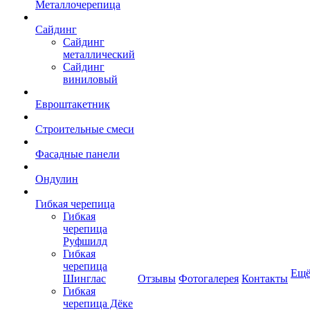
Металлочерепица
Сайдинг
Сайдинг
металлический
Сайдинг
виниловый
Евроштакетник
Строительные смеси
Фасадные панели
Ондулин
Гибкая черепица
Гибкая
черепица
Руфшилд
Гибкая
черепица
Ещ
Шинглас
Отзывы
Фотогалерея
Контакты
Гибкая
черепица Дёке