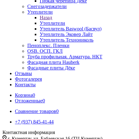
Гибкая черепица Дёке
Снегозадержатели
Утеплители
Назад
Утеплители
Утеплитель Baswool (Басвул)
Утеплитель Эковер Лайт
Утеплитель Технониколь
Пеноплекс. Пленки
OSB. ОСП. ГКЛ
Труба профильная. Арматура. НКТ
Фасадная плита Hauberk
Фасадные плиты Дёке
Отзывы
Фотогалерея
Контакты
Корзина
0
Отложенные
0
Сравнение товаров
0
+7 (937) 845-41-44
Контактная информация
г. Кумертау, ул. Бабаевская 16 (ТЦ Кумертау)