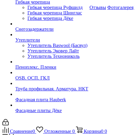
Гибкая черепица
Гибкая черепица Руфшилд
Отзывы
Фотогалерея
Гибкая черепица Шинглас
Гибкая черепица Дёке
Снегозадержатели
Утеплители
Утеплитель Baswool (Басвул)
Утеплитель Эковер Лайт
Утеплитель Технониколь
Пеноплекс. Пленки
OSB. ОСП. ГКЛ
Труба профильная. Арматура. НКТ
Фасадная плита Hauberk
Фасадные плиты Дёке
Сравнение
0
Отложенные
0
Корзина
0
0