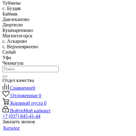
Туймазы
c. Буздяк
Баймак
Давлеканово
Дюртюли
Кушнаренково
Магнитогорск
с. Аскарово
с. Верхнеяркеево
Сибай
Уфа
Чекмагуш
Отдел качества
Сравнение
0
Отложенные
0
Корзина
0
пуста
0
Войти
Мой кабинет
+7 (937) 845-41-44
Заказать звонок
Каталог