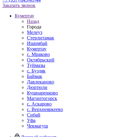
Заказать звонок
Кумертау
Назад
Города
Мелеуз
Стерлитамак
Ишимбай
Кумертау
c. Мраково
Октябрьский
Туймазы
c. Буздяк
Баймак
Давлеканово
Дюртюли
Кушнаренково
Магнитогорск
с. Аскарово
с. Верхнеяркеево
Сибай
Уфа
Чекмагуш