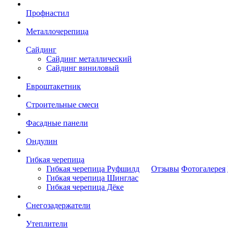
Профнастил
Металлочерепица
Сайдинг
Сайдинг металлический
Сайдинг виниловый
Евроштакетник
Строительные смеси
Фасадные панели
Ондулин
Гибкая черепица
Гибкая черепица Руфшилд
Отзывы
Фотогалерея
Гибкая черепица Шинглас
Гибкая черепица Дёке
Снегозадержатели
Утеплители