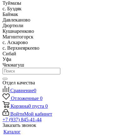
Туймазы
c. Буздяк
Баймак
Давлеканово
Дюртюли
Кушнаренково
Магнитогорск
с. Аскарово
с. Верхнеяркеево
Сибай
Уфа
Чекмагуш
Отдел качества
Сравнение
0
Отложенные
0
Корзина
0
пуста
0
Войти
Мой кабинет
+7 (937) 845-41-44
Заказать звонок
Каталог