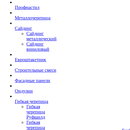
Профнастил
Металлочерепица
Сайдинг
Сайдинг
металлический
Сайдинг
виниловый
Евроштакетник
Строительные смеси
Фасадные панели
Ондулин
Гибкая черепица
Гибкая
черепица
Руфшилд
Гибкая
черепица