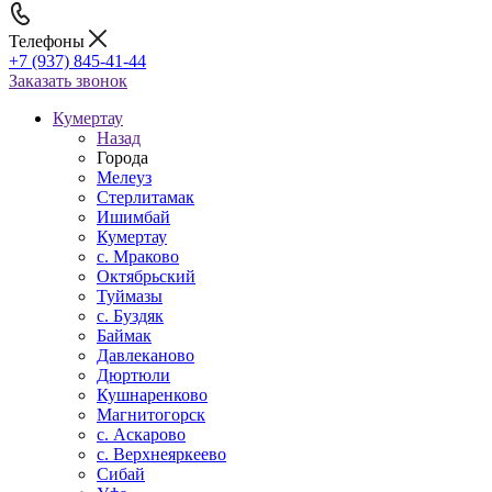
Телефоны
+7 (937) 845-41-44
Заказать звонок
Кумертау
Назад
Города
Мелеуз
Стерлитамак
Ишимбай
Кумертау
c. Мраково
Октябрьский
Туймазы
c. Буздяк
Баймак
Давлеканово
Дюртюли
Кушнаренково
Магнитогорск
с. Аскарово
с. Верхнеяркеево
Сибай