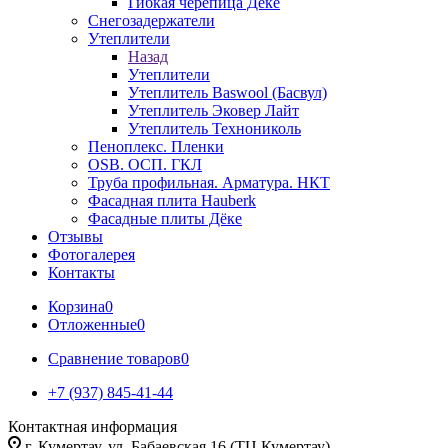
Гибкая черепица Дёке
Снегозадержатели
Утеплители
Назад
Утеплители
Утеплитель Baswool (Басвул)
Утеплитель Эковер Лайт
Утеплитель Технониколь
Пеноплекс. Пленки
OSB. ОСП. ГКЛ
Труба профильная. Арматура. НКТ
Фасадная плита Hauberk
Фасадные плиты Дёке
Отзывы
Фотогалерея
Контакты
Корзина
0
Отложенные
0
Сравнение товаров
0
+7 (937) 845-41-44
Контактная информация
г. Кумертау, ул. Бабаевская 16 (ТЦ Кумертау)