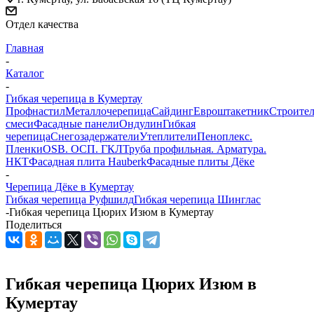
Отдел качества
Главная
-
Каталог
-
Гибкая черепица в Кумертау
Профнастил
Металлочерепица
Сайдинг
Евроштакетник
Строите
смеси
Фасадные панели
Ондулин
Гибкая
черепица
Снегозадержатели
Утеплители
Пеноплекс.
Пленки
OSB. ОСП. ГКЛ
Труба профильная. Арматура.
НКТ
Фасадная плита Hauberk
Фасадные плиты Дёке
-
Черепица Дёке в Кумертау
Гибкая черепица Руфшилд
Гибкая черепица Шинглас
-
Гибкая черепица Цюрих Изюм в Кумертау
Поделиться
Гибкая черепица Цюрих Изюм в
Кумертау