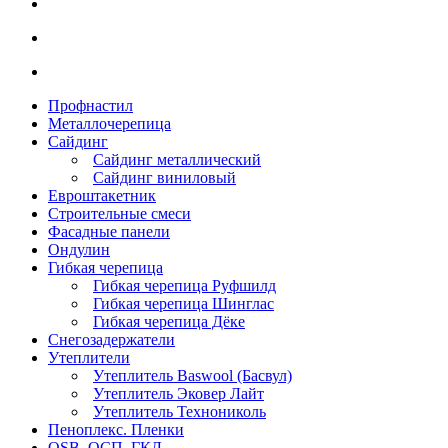
Профнастил
Металлочерепица
Сайдинг
Сайдинг металлический
Сайдинг виниловый
Евроштакетник
Строительные смеси
Фасадные панели
Ондулин
Гибкая черепица
Гибкая черепица Руфшилд
Гибкая черепица Шинглас
Гибкая черепица Дёке
Снегозадержатели
Утеплители
Утеплитель Baswool (Басвул)
Утеплитель Эковер Лайт
Утеплитель Технониколь
Пеноплекс. Пленки
OSB. ОСП. ГКЛ