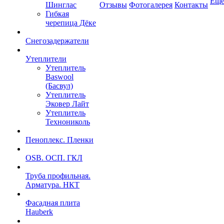
Ещ
Шинглас
Отзывы
Фотогалерея
Контакты
Гибкая
черепица Дёке
Снегозадержатели
Утеплители
Утеплитель
Baswool
(Басвул)
Утеплитель
Эковер Лайт
Утеплитель
Технониколь
Пеноплекс. Пленки
OSB. ОСП. ГКЛ
Труба профильная.
Арматура. НКТ
Фасадная плита
Hauberk