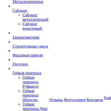
Металлочерепица
Сайдинг
Сайдинг
металлический
Сайдинг
виниловый
Евроштакетник
Строительные смеси
Фасадные панели
Ондулин
Гибкая черепица
Гибкая
черепица
Руфшилд
Гибкая
черепица
Ещ
Шинглас
Отзывы
Фотогалерея
Контакты
Гибкая
черепица Дёке