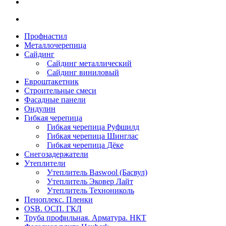
Профнастил
Металлочерепица
Сайдинг
Сайдинг металлический
Сайдинг виниловый
Евроштакетник
Строительные смеси
Фасадные панели
Ондулин
Гибкая черепица
Гибкая черепица Руфшилд
Гибкая черепица Шинглас
Гибкая черепица Дёке
Снегозадержатели
Утеплители
Утеплитель Baswool (Басвул)
Утеплитель Эковер Лайт
Утеплитель Технониколь
Пеноплекс. Пленки
OSB. ОСП. ГКЛ
Труба профильная. Арматура. НКТ