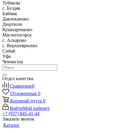
Туймазы
c. Буздяк
Баймак
Давлеканово
Дюртюли
Кушнаренково
Магнитогорск
с. Аскарово
с. Верхнеяркеево
Сибай
Уфа
Чекмагуш
Отдел качества
Сравнение
0
Отложенные
0
Корзина
0
пуста
0
Войти
Мой кабинет
+7 (937) 845-41-44
Заказать звонок
Каталог