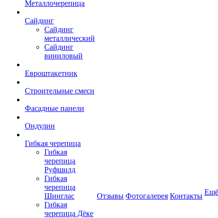
Металлочерепица
Сайдинг
Сайдинг
металлический
Сайдинг
виниловый
Евроштакетник
Строительные смеси
Фасадные панели
Ондулин
Гибкая черепица
Гибкая
черепица
Руфшилд
Гибкая
черепица
Ещ
Шинглас
Отзывы
Фотогалерея
Контакты
Гибкая
черепица Дёке