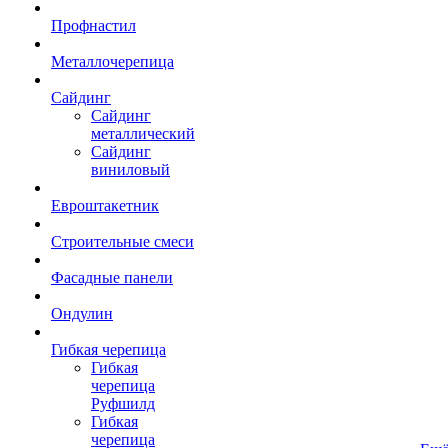
Профнастил
Металлочерепица
Сайдинг
Сайдинг
металлический
Сайдинг
виниловый
Евроштакетник
Строительные смеси
Фасадные панели
Ондулин
Гибкая черепица
Гибкая
черепица
Руфшилд
Гибкая
черепица