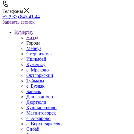
Телефоны
+7 (937) 845-41-44
Заказать звонок
Кумертау
Назад
Города
Мелеуз
Стерлитамак
Ишимбай
Кумертау
c. Мраково
Октябрьский
Туймазы
c. Буздяк
Баймак
Давлеканово
Дюртюли
Кушнаренково
Магнитогорск
с. Аскарово
с. Верхнеяркеево
Сибай