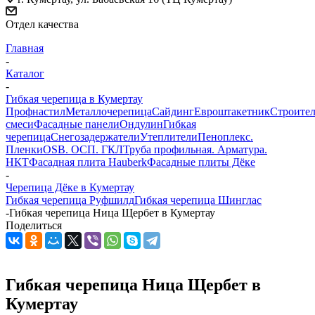
Отдел качества
Главная
-
Каталог
-
Гибкая черепица в Кумертау
Профнастил
Металлочерепица
Сайдинг
Евроштакетник
Строите
смеси
Фасадные панели
Ондулин
Гибкая
черепица
Снегозадержатели
Утеплители
Пеноплекс.
Пленки
OSB. ОСП. ГКЛ
Труба профильная. Арматура.
НКТ
Фасадная плита Hauberk
Фасадные плиты Дёке
-
Черепица Дёке в Кумертау
Гибкая черепица Руфшилд
Гибкая черепица Шинглас
-
Гибкая черепица Ница Щербет в Кумертау
Поделиться
Гибкая черепица Ница Щербет в
Кумертау