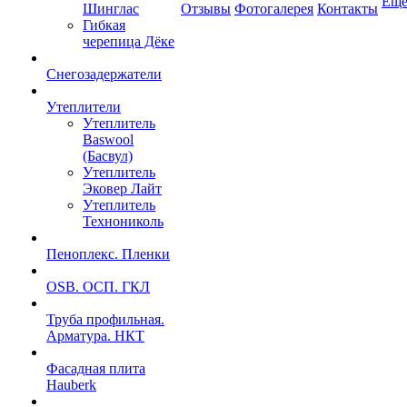
Ещ
Шинглас
Отзывы
Фотогалерея
Контакты
Гибкая
черепица Дёке
Снегозадержатели
Утеплители
Утеплитель
Baswool
(Басвул)
Утеплитель
Эковер Лайт
Утеплитель
Технониколь
Пеноплекс. Пленки
OSB. ОСП. ГКЛ
Труба профильная.
Арматура. НКТ
Фасадная плита
Hauberk