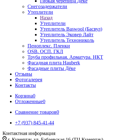
Гибкая черепица Дёке
Снегозадержатели
Утеплители
Назад
Утеплители
Утеплитель Baswool (Басвул)
Утеплитель Эковер Лайт
Утеплитель Технониколь
Пеноплекс. Пленки
OSB. ОСП. ГКЛ
Труба профильная. Арматура. НКТ
Фасадная плита Hauberk
Фасадные плиты Дёке
Отзывы
Фотогалерея
Контакты
Корзина
0
Отложенные
0
Сравнение товаров
0
+7 (937) 845-41-44
Контактная информация
г. Кумертау, ул. Бабаевская 16 (ТЦ Кумертау)