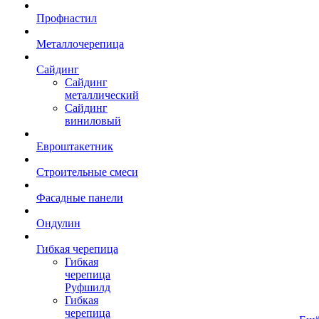
Профнастил
Металлочерепица
Сайдинг
Сайдинг
металлический
Сайдинг
виниловый
Евроштакетник
Строительные смеси
Фасадные панели
Ондулин
Гибкая черепица
Гибкая
черепица
Руфшилд
Гибкая
черепица