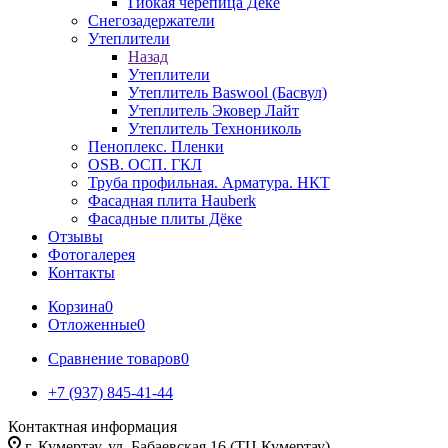
Гибкая черепица Дёке
Снегозадержатели
Утеплители
Назад
Утеплители
Утеплитель Baswool (Басвул)
Утеплитель Эковер Лайт
Утеплитель Технониколь
Пеноплекс. Пленки
OSB. ОСП. ГКЛ
Труба профильная. Арматура. НКТ
Фасадная плита Hauberk
Фасадные плиты Дёке
Отзывы
Фотогалерея
Контакты
Корзина
0
Отложенные
0
Сравнение товаров
0
+7 (937) 845-41-44
Контактная информация
г. Кумертау, ул. Бабаевская 16 (ТЦ Кумертау)