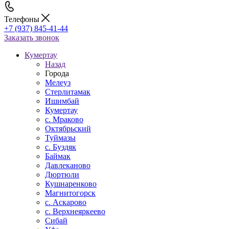
Телефоны
+7 (937) 845-41-44
Заказать звонок
Кумертау
Назад
Города
Мелеуз
Стерлитамак
Ишимбай
Кумертау
c. Мраково
Октябрьский
Туймазы
c. Буздяк
Баймак
Давлеканово
Дюртюли
Кушнаренково
Магнитогорск
с. Аскарово
с. Верхнеяркеево
Сибай