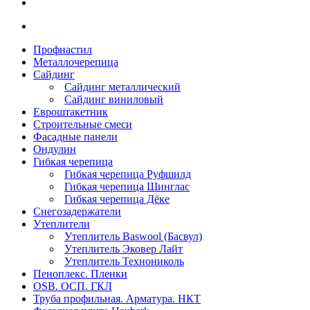
Профнастил
Металлочерепица
Сайдинг
Сайдинг металлический
Сайдинг виниловый
Евроштакетник
Строительные смеси
Фасадные панели
Ондулин
Гибкая черепица
Гибкая черепица Руфшилд
Гибкая черепица Шинглас
Гибкая черепица Дёке
Снегозадержатели
Утеплители
Утеплитель Baswool (Басвул)
Утеплитель Эковер Лайт
Утеплитель Технониколь
Пеноплекс. Пленки
OSB. ОСП. ГКЛ
Труба профильная. Арматура. НКТ