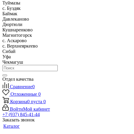
Туймазы
c. Буздяк
Баймак
Давлеканово
Дюртюли
Кушнаренково
Магнитогорск
с. Аскарово
с. Верхнеяркеево
Сибай
Уфа
Чекмагуш
Отдел качества
Сравнение
0
Отложенные
0
Корзина
0
пуста
0
Войти
Мой кабинет
+7 (937) 845-41-44
Заказать звонок
Каталог