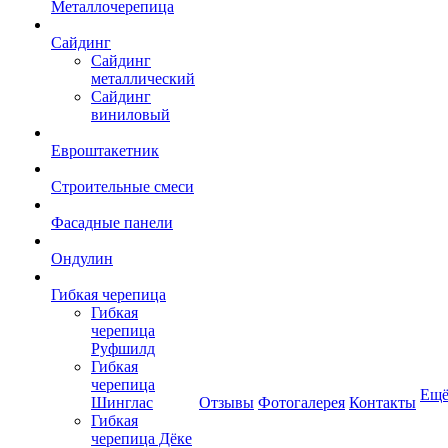
Металлочерепица
Сайдинг
Сайдинг
металлический
Сайдинг
виниловый
Евроштакетник
Строительные смеси
Фасадные панели
Ондулин
Гибкая черепица
Гибкая
черепица
Руфшилд
Гибкая
черепица
Ещ
Шинглас
Отзывы
Фотогалерея
Контакты
Гибкая
черепица Дёке