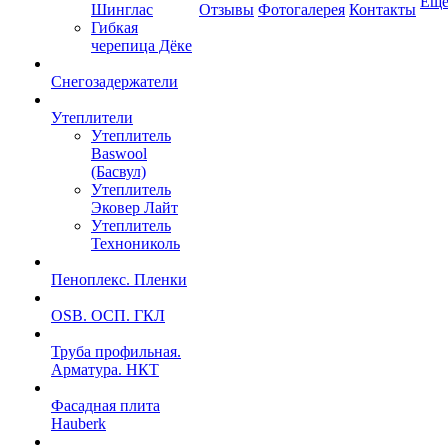
Ещ
Шинглас
Отзывы
Фотогалерея
Контакты
Гибкая
черепица Дёке
Снегозадержатели
Утеплители
Утеплитель
Baswool
(Басвул)
Утеплитель
Эковер Лайт
Утеплитель
Технониколь
Пеноплекс. Пленки
OSB. ОСП. ГКЛ
Труба профильная.
Арматура. НКТ
Фасадная плита
Hauberk