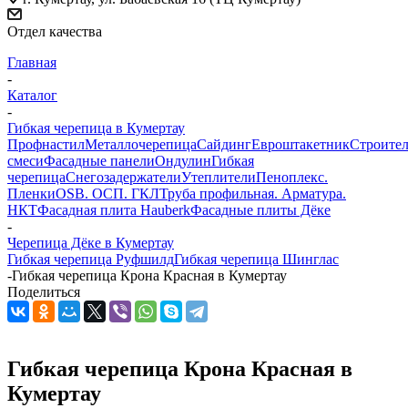
Отдел качества
Главная
-
Каталог
-
Гибкая черепица в Кумертау
Профнастил
Металлочерепица
Сайдинг
Евроштакетник
Строите
смеси
Фасадные панели
Ондулин
Гибкая
черепица
Снегозадержатели
Утеплители
Пеноплекс.
Пленки
OSB. ОСП. ГКЛ
Труба профильная. Арматура.
НКТ
Фасадная плита Hauberk
Фасадные плиты Дёке
-
Черепица Дёке в Кумертау
Гибкая черепица Руфшилд
Гибкая черепица Шинглас
-
Гибкая черепица Крона Красная в Кумертау
Поделиться
Гибкая черепица Крона Красная в
Кумертау